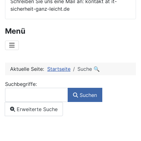
Schreiben Sie uns eine Mail an: kontakt at it-
sicherheit-ganz-leicht.de
Menü
Aktuelle Seite:
Startseite
Suche 🔍
Suchformular
Suchbegriffe:
Suchen
Erweiterte Suche