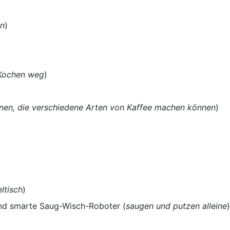
en
)
Kochen weg
)
nen, die verschiedene Arten von Kaffee machen können
)
ltisch
)
nd smarte Saug-Wisch-Roboter (
saugen und putzen alleine
)