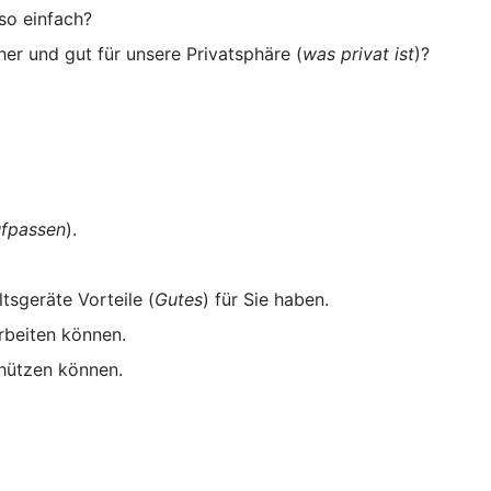
so einfach?
er und gut für unsere Privatsphäre (
was privat ist
)?
ufpassen
).
sgeräte Vorteile (
Gutes
) für Sie haben.
rbeiten können.
hützen können.