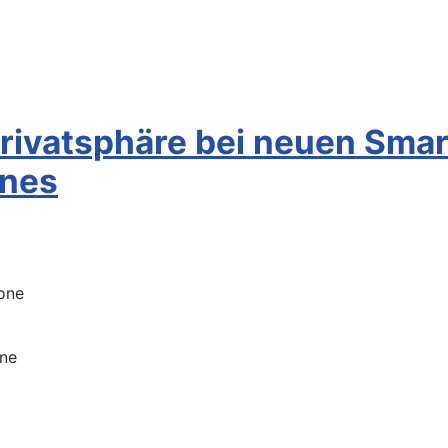
 Privatsphäre bei neuen Sm
ones
one
one